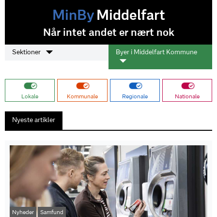
MinBy
Middelfart
Når intet andet er nært nok
Sektioner
Byer i Middelfart Kommune
Lokale
Kommunale
Regionale
Nationale
Nyeste artikler
Nyheder
Samfund